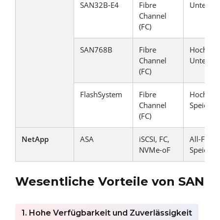
SAN32B-E4
Fibre
Unterne
Channel
(FC)
SAN768B
Fibre
Hoch ska
Channel
Unterne
(FC)
FlashSystem
Fibre
Hochleis
Channel
Speicher
(FC)
NetApp
ASA
iSCSI, FC,
All-Flas
NVMe-oF
Speicher
Wesentliche Vorteile von SAN
1. Hohe Verfügbarkeit und Zuverlässigkeit