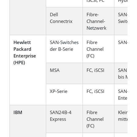
Dell
Fibre-
SAN-Fabr
Connectrix
Channel-
Switchin
Netzwerk
Hewlett
SAN-Switches
Fibre
SAN-Net
Packard
der B-Serie
Channel
Enterprise
(FC)
(HPE)
MSA
FC, iSCSI
SAN der 
bis Mitte
XP-Serie
FC, iSCSI
SAN-Spei
Enterpri
IBM
SAN24B-4
Fibre
Kleine bi
Express
Channel
mittelgr
(FC)