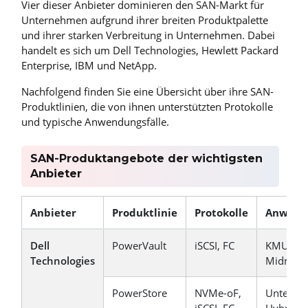
Vier dieser Anbieter dominieren den SAN-Markt für
Unternehmen aufgrund ihrer breiten Produktpalette
und ihrer starken Verbreitung in Unternehmen. Dabei
handelt es sich um Dell Technologies, Hewlett Packard
Enterprise, IBM und NetApp.
Nachfolgend finden Sie eine Übersicht über ihre SAN-
Produktlinien, die von ihnen unterstützten Protokolle
und typische Anwendungsfälle.
SAN-Produktangebote der wichtigsten
Anbieter
Anbieter
Produktlinie
Protokolle
Anwendu
Dell
PowerVault
iSCSI, FC
KMU/KM
Technologies
Midrang
PowerStore
NVMe-oF,
Unterne
iSCSI, FC
Hybrid C