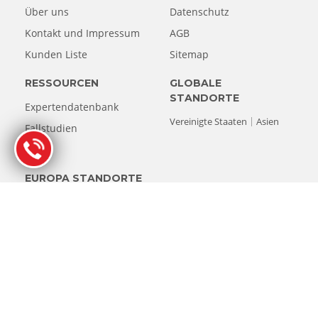
Über uns
Datenschutz
Kontakt und Impressum
AGB
Kunden Liste
Sitemap
RESSOURCEN
GLOBALE
STANDORTE
Expertendatenbank
Vereinigte Staaten
Asien
Fallstudien
Blog
EUROPA STANDORTE
Niederlande
Belgien
Deutschland
Österreich
Frankreich
Spanien
Italien
Luxemburg
Schweiz
Vereinigtes Königreich
© Copyright 1993-2026 Stellar Datenrettung. Alle Rechte
vorbehalten.