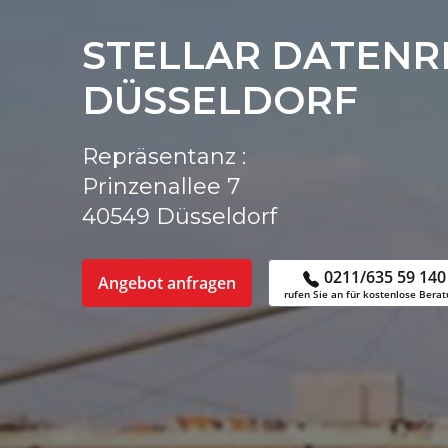
STELLAR DATEN
DÜSSELDORF
Repräsentanz :
Prinzenallee 7
40549 Düsseldorf
0211/635 59 140
Angebot anfragen
rufen Sie an für kostenlose Bera