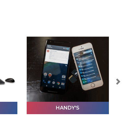
Next
SSDS
SSDS