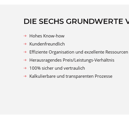
Datenrettung für alle Laptops,
Date
unabhängig von Marke, Modell,
unab
Betriebssystem und Dateisystem
Betr
DIE SECHS GRUNDWERTE 
möglich
Mehr erfahren
Hohes Know-how
Kundenfreundlich
Effiziente Organisation und exzellente Ressourcen
Herausragendes Preis/Leistungs-Verhältnis
100% sicher und vertraulich
Kalkulierbare und transparenten Prozesse