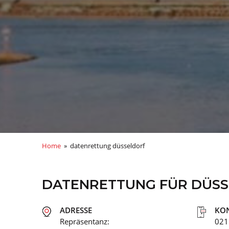
Home
» datenrettung düsseldorf
DATENRETTUNG FÜR DÜS
ADRESSE
KO
Repräsentanz:
021