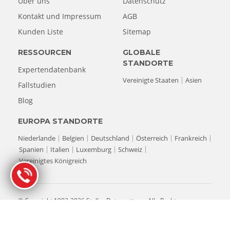
Über uns
Datenschutz
Kontakt und Impressum
AGB
Kunden Liste
Sitemap
RESSOURCEN
GLOBALE
STANDORTE
Expertendatenbank
Vereinigte Staaten
Asien
Fallstudien
Blog
EUROPA STANDORTE
Niederlande
Belgien
Deutschland
Österreich
Frankreich
Spanien
Italien
Luxemburg
Schweiz
Vereinigtes Königreich
© Copyright 1993-2026 Stellar Datenrettung. Alle Rechte
vorbehalten.
Alle Produktnamen, Logos und Marken sind Eigentum ihrer