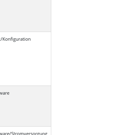
k/Konfiguration
ware
ware/Stromversorgung