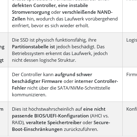
defekten Controller, eine instabile
Stromversorgung
oder
verschleißende NAND-
Zellen
hin, wodurch das Laufwerk vorübergehend
einfriert, bevor es sich wieder erholt.
Die SSD ist physisch funktionsfähig, ihre
Logi
ng
Partitionstabelle ist
jedoch beschädigt. Das
Betriebssystem erkennt das Laufwerk, jedoch
gt
nicht dessen logische Struktur.
Der Controller kann
aufgrund schwer
Firm
beschädigter Firmware
oder
interner Controller-
Fehler
nicht über die SATA/NVMe-Schnittstelle
kommunizieren.
em
Dies ist höchstwahrscheinlich auf
eine nicht
Konf
passende BIOS/UEFI-Konfiguration
(AHCI vs.
RAID),
veraltete Speichertreiber
oder
Secure-
Boot-Einschränkungen
zurückzuführen.