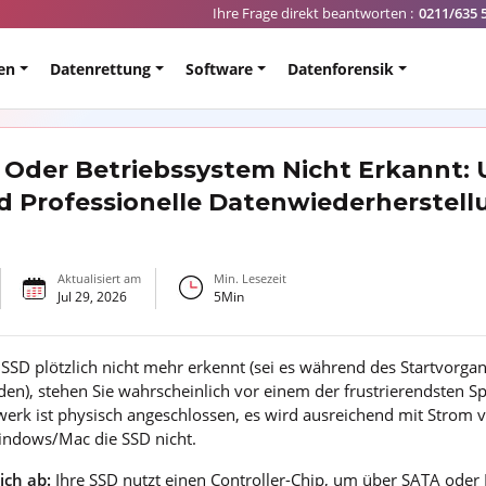
Ihre Frage direkt beantworten :
0211/635 
en
Datenrettung
Software
Datenforensik
 Oder Betriebssystem Nicht Erkannt: 
 Professionelle Datenwiederherstel
Aktualisiert am
Min. Lesezeit
Jul 29, 2026
5
Min
SD plötzlich nicht mehr erkennt (sei es während des Startvorgan
den), stehen Sie wahrscheinlich vor einem der frustrierendsten 
werk ist physisch angeschlossen, es wird ausreichend mit Strom 
indows/Mac die SSD nicht.
ich ab:
Ihre SSD nutzt einen Controller-Chip, um über SATA ode