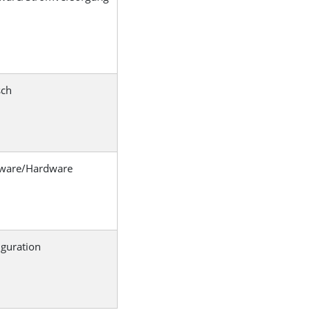
sch
ware/Hardware
iguration