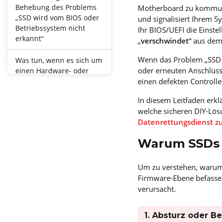
Behebung des Problems
Motherboard zu kommuni
„SSD wird vom BIOS oder
und signalisiert Ihrem S
Betriebssystem nicht
Ihr BIOS/UEFI die Einste
erkannt“
„
verschwindet
“ aus dem
Wenn das Problem „SSD 
Was tun, wenn es sich um
oder erneuten Anschlüss
einen Hardware- oder
einen defekten Controll
Firmware-Fehler handelt
(und wie STELLAR helfen
In diesem Leitfaden erkl
kann)
welche sicheren DIY-Lös
Datenrettungsdienst z
Vorbeugende Tipps zur
Vermeidung von
Warum SSDs 
Erkennungsfehlern in der
Zukunft
Um zu verstehen, warum 
Firmware-Ebene befassen
verursacht.
1. Absturz oder B