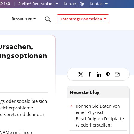
59 140
|
Stellar
Deutschland
Konzern
Kontakt
®
Ressourcen
Datenträger anmelden
Ursachen,
lungsoptionen
Neueste Blog
gs oder sobald Sie sich
Können Sie Daten von
Speicherprobleme
einer Physisch
versorgt, und dennoch
Beschädigten Festplatte
Wiederherstellen?
r NVMe mit Ihrem