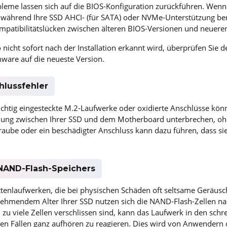
eme lassen sich auf die BIOS-Konfiguration zurückführen. Wenn
 während Ihre SSD AHCI- (für SATA) oder NVMe-Unterstützung benö
ompatibilitätslücken zwischen älteren BIOS-Versionen und neueren
 nicht sofort nach der Installation erkannt wird, überprüfen Si
rmware auf die neueste Version.
hlussfehler
ichtig eingesteckte M.2-Laufwerke oder oxidierte Anschlüsse kön
ng zwischen Ihrer SSD und dem Motherboard unterbrechen, ohn
raube oder ein beschädigter Anschluss kann dazu führen, dass s
 NAND-Flash-Speichers
ttenlaufwerken, die bei physischen Schäden oft seltsame Geräusc
nehmendem Alter Ihrer SSD nutzen sich die NAND-Flash-Zellen n
 zu viele Zellen verschlissen sind, kann das Laufwerk in den sc
en Fällen ganz aufhören zu reagieren. Dies wird von Anwendern 