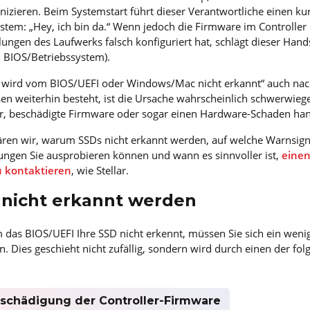
zieren. Beim Systemstart führt dieser Verantwortliche einen k
ystem: „Hey, ich bin da.“ Wenn jedoch die Firmware im Controller 
llungen des Laufwerks falsch konfiguriert hat, schlägt dieser Han
 BIOS/Betriebssystem).
wird vom BIOS/UEFI oder Windows/Mac nicht erkannt“ auch nac
en weiterhin besteht, ist die Ursache wahrscheinlich schwerwieg
er, beschädigte Firmware oder sogar einen Hardware-Schaden han
ären wir, warum SSDs nicht erkannt werden, auf welche Warnsigna
ungen Sie ausprobieren können und wann es sinnvoller ist,
einen
u kontaktieren
, wie Stellar.
nicht erkannt werden
das BIOS/UEFI Ihre SSD nicht erkennt, müssen Sie sich ein weni
. Dies geschieht nicht zufällig, sondern wird durch einen der f
eschädigung der Controller-Firmware