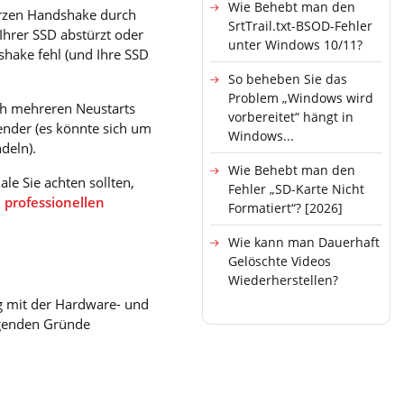
Wie Behebt man den
urzen Handshake durch
SrtTrail.txt-BSOD-Fehler
Ihrer SSD abstürzt oder
unter Windows 10/11?
dshake fehl (und Ihre SSD
So beheben Sie das
Problem „Windows wird
h mehreren Neustarts
vorbereitet“ hängt in
ender (es könnte sich um
Windows...
deln).
Wie Behebt man den
le Sie achten sollten,
Fehler „SD-Karte Nicht
 professionellen
Formatiert“? [2026]
Wie kann man Dauerhaft
Gelöschte Videos
Wiederherstellen?
g mit der Hardware- und
olgenden Gründe