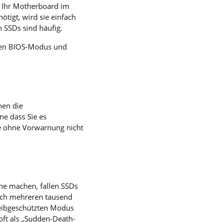
 Ihr Motherboard im
tigt, wird sie einfach
 SSDs sind häufig.
e den BIOS-Modus und
nen die
e dass Sie es
ie ohne Vorwarnung nicht
he machen, fallen SSDs
ach mehreren tausend
hreibgeschützten Modus
oft als „Sudden-Death-