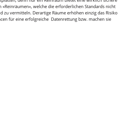
 «Reinräumen», welche die erforderlichen Standards nicht
ld zu vermitteln. Derartige Räume erhöhen einzig das Risiko
ncen für eine erfolgreiche Datenrettung bzw. machen sie
und unseren datenrettungslabor Sie uns bitte unter
nrettung.de
und vereinbaren Sie eine kostenlose Beratung.
 DER SIE VERTRAUEN KÖNNEN
lege seit 1993
UNSER UNTERNEHMEN
NÜTZLICHE LIN