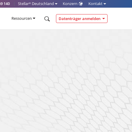
59 140
|
Stellar
Deutschland
Konzern
Kontakt
®
Ressourcen
Datenträger anmelden