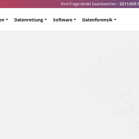
Ihre Frage direkt beantworten :
0211/635 
en
Datenrettung
Software
Datenforensik