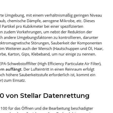
lierte Umgebung, mit einem verhältnismäßig geringen Niveau
taub, chemische Dämpfe, aerogene Mikrobe, etc. Dieses
artikel pro Kubikmeter bei einer spezifizierten
en zudem Vorkehrungen, um nebst der Reduktion der
ch andere Umgebungsfaktoren zu kontrollieren, darunter
, elektromagnetische Störungen, Sauberkeit der Komponenten
 im Weiteren auch der Mensch (Hautschuppen und Öl, Haar,
Farbe, Karton, Gips, Klebeband, um nur einige zu nennen.
-Schwebstofffilter (High Efficiency Particulate Air Filter),
rn auffängt
. Der Lufteintritt in einen Reinraum erfolgt
ch höhere Sauberkeitsstufe erforderlich ist, kommt ein
er) zum Einsatz.
0 von Stellar Datenrettung
e 100 für das Öffnen und die Bearbeitung beschädigter