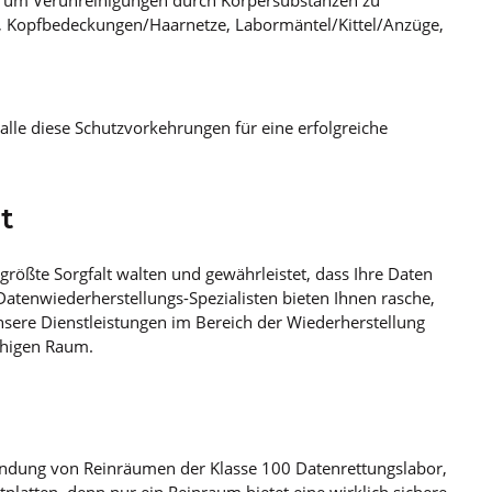
g, um Verunreinigungen durch Körpersubstanzen zu
e, Kopfbedeckungen/Haarnetze, Labormäntel/Kittel/Anzüge,
s alle diese Schutzvorkehrungen für eine erfolgreiche
t
rgrößte Sorgfalt walten und gewährleistet, dass Ihre Daten
Datenwiederherstellungs-Spezialisten bieten Ihnen rasche,
sere Dienstleistungen im Bereich der Wiederherstellung
chigen Raum.
endung von Reinräumen der Klasse 100 Datenrettungslabor,
platten, denn nur ein Reinraum bietet eine wirklich sichere