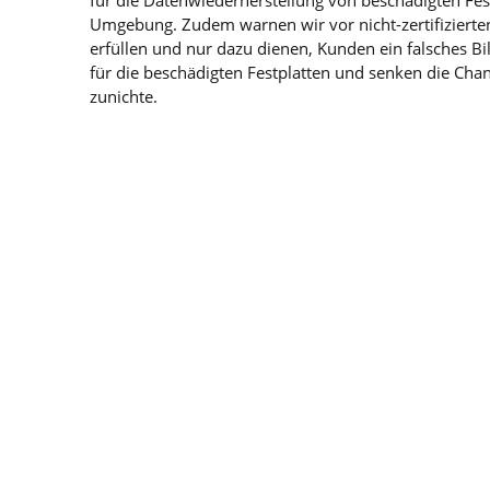
Umgebung. Zudem warnen wir vor nicht-zertifizierten
erfüllen und nur dazu dienen, Kunden ein falsches Bi
für die beschädigten Festplatten und senken die Cha
zunichte.
Für weitere Informationen über
Stellar Datenrettung
Tel.
030/ 692 008 300
oder E-Mail
info@stellardate
TECHNOLOGIE,
Experten für Datenpf
KONTAKT