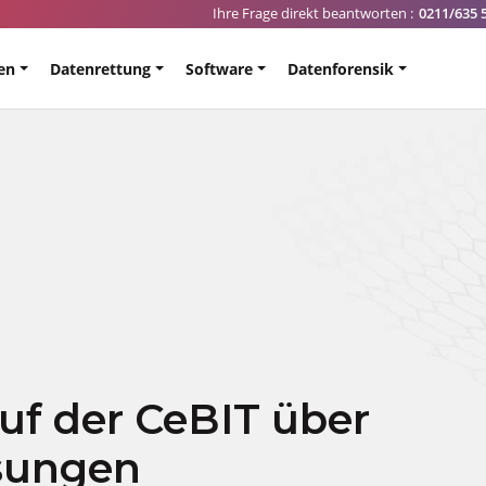
Ihre Frage direkt beantworten :
0211/635 
en
Datenrettung
Software
Datenforensik
auf der CeBIT über
sungen