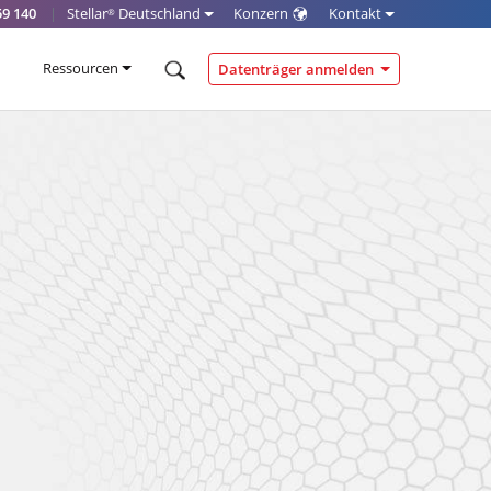
59 140
|
Stellar
Deutschland
Konzern
Kontakt
®
Ressourcen
Datenträger anmelden