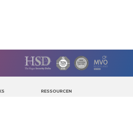
KS
RESSOURCEN
Expertendatenbank
Fallstudien
Blog