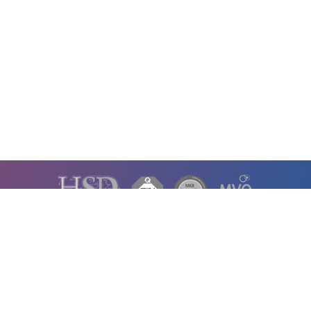
KS
RESSOURCEN
Expertendatenbank
Fallstudien