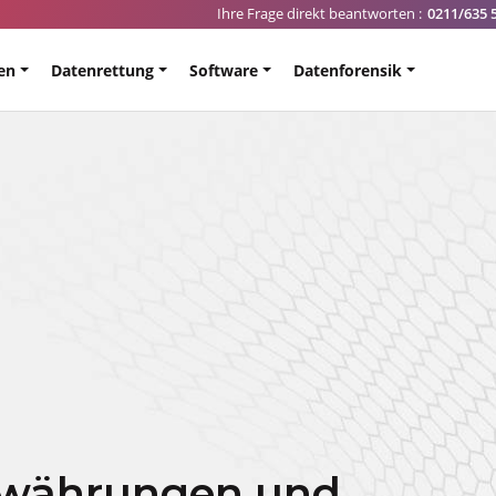
Ihre Frage direkt beantworten :
0211/635 
en
Datenrettung
Software
Datenforensik
owährungen und