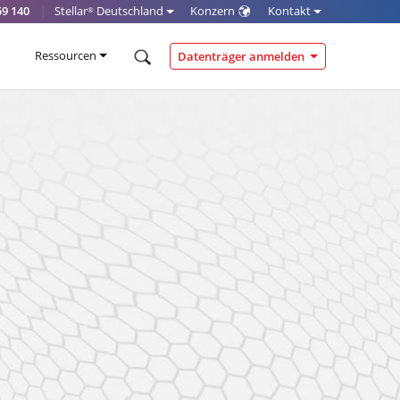
59 140
|
Stellar
Deutschland
Konzern
Kontakt
®
Ressourcen
Datenträger anmelden