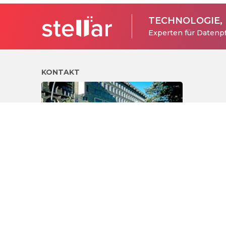
TECHNOLOGIE,
Experten für Datenpf
KONTAKT
Stellar
Datenrettung
®
Rufen Sie uns an :
0211/635 59 140
Senden Sie uns eine E-mail
Wir rufen Sie gerne zurück
© Copyright 1993-2026 Stellar Datenrettung. Alle Rechte vorbehal