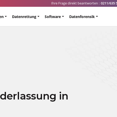
Ihre Frage direkt beantworten :
0211/635 
en
Datenrettung
Software
Datenforensik
ederlassung in