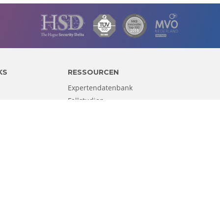
KS
RESSOURCEN
Expertendatenbank
Fallstudien
Blog
GLOBALE STANDORTE
Spanien
Vereinigte Staaten
Asien