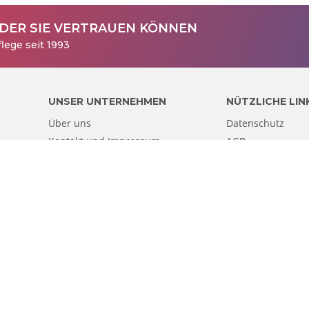
 DER SIE VERTRAUEN KÖNNEN
lege seit 1993
UNSER UNTERNEHMEN
NÜTZLICHE LIN
Über uns
Datenschutz
Kontakt und Impressum
AGB
Kunden Liste
Sitemap
EUROPA STANDORTE
Niederlande
Belgien
Deutschland
Österreich
Frankreich
Italien
Luxemburg
Schweiz
Vereinigtes Königreich
ten.