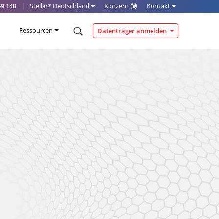
59 140
|
Stellar
Deutschland
Konzern
Kontakt
®
Ressourcen
Datenträger anmelden