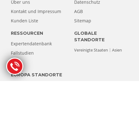
Über uns
Datenschutz
Kontakt und Impressum
AGB
Kunden Liste
Sitemap
RESSOURCEN
GLOBALE
STANDORTE
Expertendatenbank
Vereinigte Staaten
Asien
Fallstudien
Blog
EUROPA STANDORTE
Niederlande
Belgien
Deutschland
Österreich
Frankreich
Spanien
Italien
Luxemburg
Schweiz
Vereinigtes Königreich
© Copyright 1993-2026 Stellar Datenrettung. Alle Rechte
vorbehalten.
Alle Produktnamen, Logos und Marken sind Eigentum ihrer