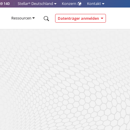
59 140
|
Stellar
Deutschland
Konzern
Kontakt
®
Ressourcen
Datenträger anmelden