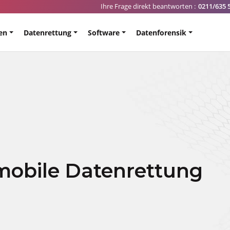
Ihre Frage direkt beantworten :
0211/635 
en
Datenrettung
Software
Datenforensik
 mobile Datenrettung