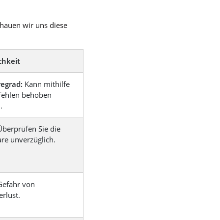
chauen wir uns diese
chkeit
egrad:
Kann mithilfe
fehlen behoben
.
Überprüfen Sie die
re unverzüglich.
Gefahr von
rlust.