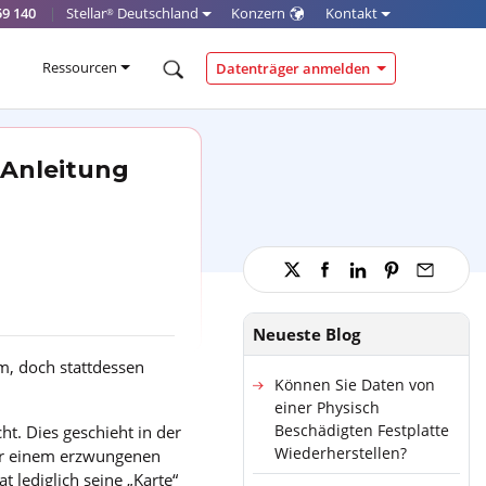
59 140
|
Stellar
Deutschland
Konzern
Kontakt
®
Ressourcen
Datenträger anmelden
 Anleitung
Neueste Blog
m, doch stattdessen
Können Sie Daten von
einer Physisch
Beschädigten Festplatte
cht. Dies geschieht in der
Wiederherstellen?
er einem erzwungenen
t lediglich seine „Karte“