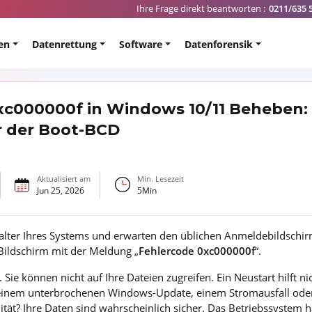
Ihre Frage direkt beantworten :
0211/635 
en
Datenrettung
Software
Datenforensik
xc000000f in Windows 10/11 Beheben:
r der Boot-BCD
Aktualisiert am
Min. Lesezeit
Jun 25, 2026
5
Min
alter Ihres Systems und erwarten den üblichen Anmeldebildschir
 Bildschirm mit der Meldung „
Fehlercode 0xc000000f
“.
. Sie können nicht auf Ihre Dateien zugreifen. Ein Neustart hilft ni
 einem unterbrochenen Windows-Update, einem Stromausfall od
tät? Ihre Daten sind wahrscheinlich sicher. Das Betriebssystem ha