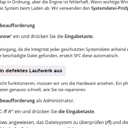
ap in Ordnung, aber die Engine ist fehlerhaft. Wenn wichtige W
 das System beim Laden ab. Wir verwenden den
Systemdatei-Prüf
abeaufforderung
annow
“ ein und drücken Sie die
Eingabetaste
.
r Vorgang, da die Integrität jeder geschützten Systemdatei anhand
e beschädigte Datei gefunden, ersetzt SFC diese automatisch.
ein defektes Laufwerk aus
cht funktionieren, müssen wir uns die Hardware ansehen. Ein ph
ien genauso schnell, wie Sie sie reparieren.
abeaufforderung
als Administrator.
 /f /r
“ ein und drücken Sie
die Eingabetaste
.
ows angewiesen, das Dateisystem zu überprüfen
(/f)
und die