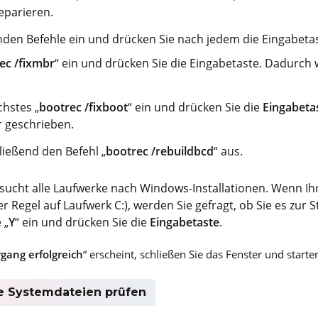
eparieren.
nden Befehle ein und drücken Sie nach jedem die Eingabetas
ec /fixmbr
“ ein und drücken Sie die Eingabetaste. Dadurch
chstes „
bootrec /fixboot
“ ein und drücken Sie die
Eingabeta
 geschrieben.
ließend den Befehl „
bootrec /rebuildbcd
“ aus.
sucht alle Laufwerke nach Windows-Installationen. Wenn Ih
r Regel auf Laufwerk C:), werden Sie gefragt, ob Sie es zur S
 „
Y
“ ein und drücken Sie die
Eingabetaste
.
gang erfolgreich
“ erscheint, schließen Sie das Fenster und start
te Systemdateien prüfen