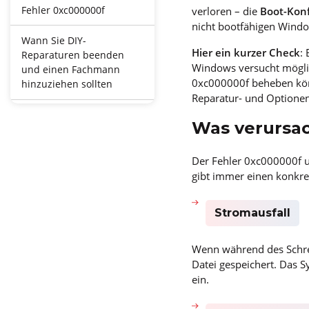
Fehler 0xc000000f
verloren – die
Boot-Konf
nicht bootfähigen Windo
Wann Sie DIY-
Hier ein kurzer Check
:
Reparaturen beenden
Windows versucht möglic
und einen Fachmann
0xc000000f beheben könnt
hinzuziehen sollten
Reparatur- und Optionen
Verhindern Sie zukünftige
Was verursac
Startfehler
Häufig gestellte Fragen
Der Fehler 0xc000000f u
gibt immer einen konkre
Stromausfall
Wenn während des Schrei
Datei gespeichert. Das S
ein.