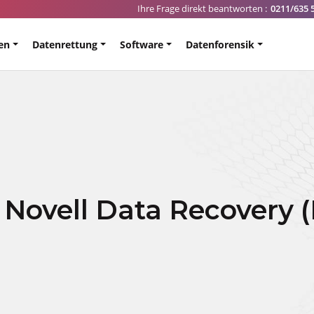
Ihre Frage direkt beantworten :
0211/635 
en
Datenrettung
Software
Datenforensik
r Novell Data Recovery