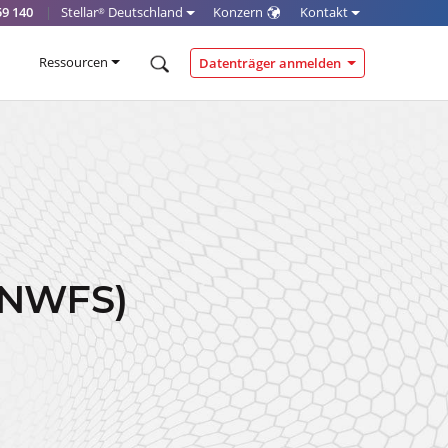
59 140
|
Stellar
Deutschland
Konzern
Kontakt
®
Ressourcen
Datenträger anmelden
 (NWFS)