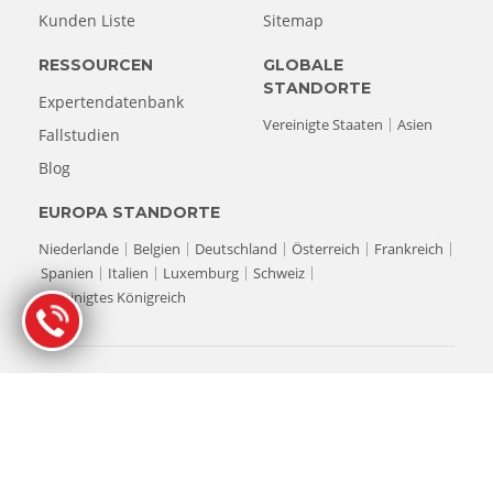
Kunden Liste
Sitemap
RESSOURCEN
GLOBALE
STANDORTE
Expertendatenbank
Vereinigte Staaten
Asien
Fallstudien
Blog
EUROPA STANDORTE
Niederlande
Belgien
Deutschland
Österreich
Frankreich
Spanien
Italien
Luxemburg
Schweiz
Vereinigtes Königreich
© Copyright 1993-2026 Stellar Datenrettung. Alle Rechte
vorbehalten.
Alle Produktnamen, Logos und Marken sind Eigentum ihrer
jeweiligen Inhaber. Alle auf dieser Website verwendeten Firmen-,
Produkt- und Dienstleistungsnamen dienen der Identifizierung.